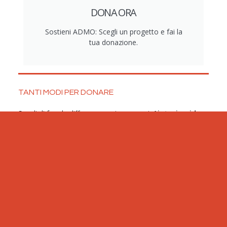
DONA ORA
Sostieni ADMO: Scegli un progetto e fai la
tua donazione.
TANTI MODI PER DONARE
Scegli di fare la differenza assieme a noi.
Aiutaci a ridare
una speranza di vita a una persona in attesa di un
trapianto di Midollo Osseo.
Ci sono tanti modi per
aiutarci: