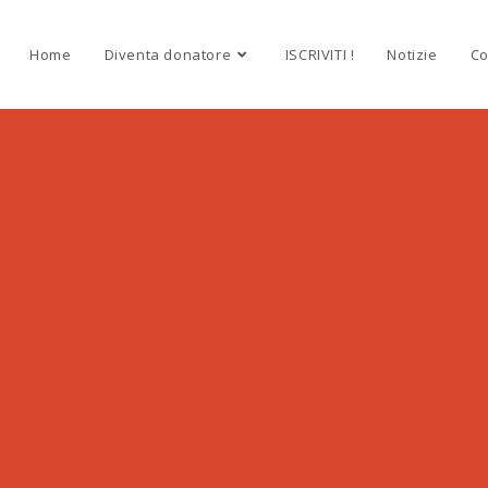
Home
Diventa donatore
ISCRIVITI !
Notizie
Co