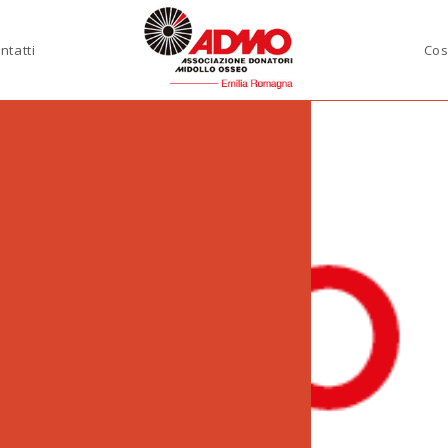
ntatti
Cos