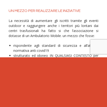
UN MEZZO PER REALIZZARE LE INIZIATIVE
La necessità di aumentare gli iscritti tramite gli eventi
outdoor e raggiungere anche i territori più lontani dai
centri trasfusionali ha fatto si che l’associazione si
dotasse di un Ambulatorio Mobile. un mezzo che fosse:
rispondente agli standard di sicurezza e all’attuale
normativa anti-covid19
strutturato ed idoneo IN QUALSIASI CONTESTO per
poter svolgere il colloquio anamnestico sanitario–
aspirante donatore e l’iscrizione tramite kit salivare,
che sia nella piazza di una città o in mezzo ad un prato
durante una sagra di paese, sotto il sole d’agosto
come d’inverno.
Lo spostamento della nostra equipe, in maniera condivisa
e strategica, su un veicolo già perfettamente predisposto
nel rispetto dei protocolli, sarà un’arma vincente!