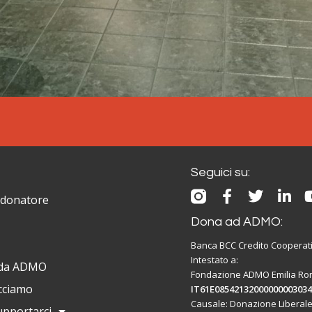
Seguici su:
 donatore
Dona ad ADMO:
Banca BCC Credito Cooperat
Intestato a:
 da ADMO
Fondazione ADMO Emilia R
cciamo
IT61E0854213200000000303
Causale: Donazione Liberale
pportarci