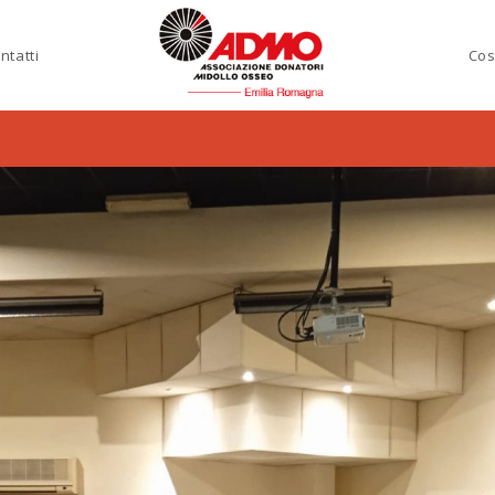
ntatti
Cos