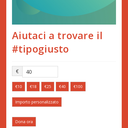
Aiutaci a trovare il
#tipogiusto
€
€10
€18
€25
€40
€100
Importo personalizzato
Dona ora