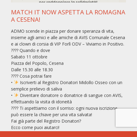
MATCH IT NOW ASPETTA LA ROMAGNA
A CESENA!
ADMO scende in piazza per donare speranza di vita,
insieme agli amici e alle amiche di AVIS Comunale Cesena
e ai clown di corsia di VIP Forlì ODV – Viviamo in Positivo.
???? Quando e dove
Sabato 11 ottobre
Piazza del Popolo, Cesena
Dalle 15.30 alle 18.30
???? Cosa potrai fare
•
Iscriverti al Registro Donatori Midollo Osseo con un
semplice prelievo di saliva
•
Diventare donatore o donatrice di sangue con AVIS,
effettuando la visita di idoneità
???? Ti aspettiamo con il sorriso: ogni nuova iscrizione
può essere la chiave per una vita salvata!
Fai già parte del Registro Donatori?
Ecco come puoi aiutarci!
Porta con te una persona e regalale l’opportunità di