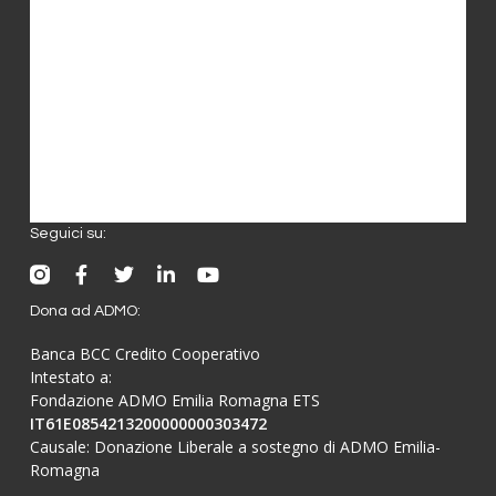
Iscriviti
Contatti
Notizie da ADMO
Cosa Facciamo
Come Supportarci
Seguici su:
Dona ad ADMO:
Banca BCC Credito Cooperativo
Intestato a:
Fondazione ADMO Emilia Romagna ETS
IT61E0854213200000000303472
Causale: Donazione Liberale a sostegno di ADMO Emilia-
Romagna