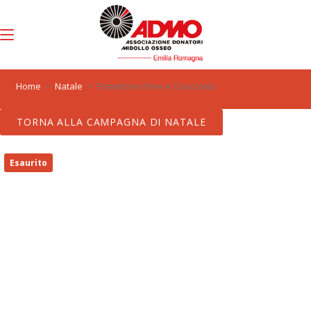
Menu
0
Home
>
Natale
>
Panettone Pere e Cioccolato
TORNA ALLA CAMPAGNA DI NATALE
Esaurito