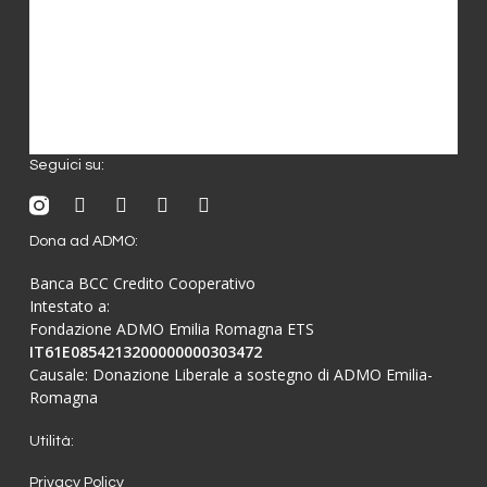
Notizie da ADMO
Cosa Facciamo
Come Supportarci
Seguici su:
Dona ad ADMO:
Banca BCC Credito Cooperativo
Intestato a:
Fondazione ADMO Emilia Romagna ETS
IT61E0854213200000000303472
Causale: Donazione Liberale a sostegno di ADMO Emilia-
Romagna
Utilità:
Privacy Policy