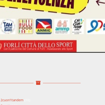
2cuori1tandem
(10)