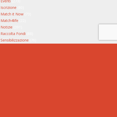
Eventi
(273)
Iscrizione
(80)
Match it Now
(73)
Match4life
(22)
Notizie
(391)
Raccolta Fondi
(88)
Sensibilizzazione
(76)
Servizio Civile
(11)
Testimonianze
(23)
Storie di donatori
(13)
Storie di riceventi
(9)
Privacy Policy