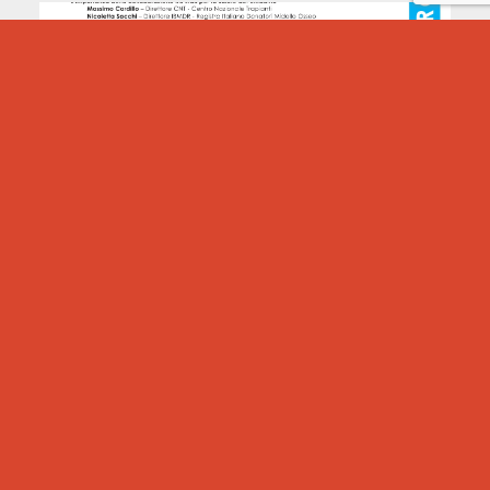
CONVEGNO IL DONO CHE CURA
L’evento farà il punto delle diverse attività intraprese in
ambito di donazione di midollo osseo facendo una
panoramica dalla realtà Sammarinese ai principali Registri
Mondiali,
LEGGI TUTTO >>
ADMO E ASLEM A SPORT IN FIERA
ASLEM e ADMO saranno a SPORT IN FIERA, la rassegna
multidisciplinare del CONS (Comitato Olimpico Nazionale
Sammarinese) che mette in mostra lo sport
sammarinese, dove