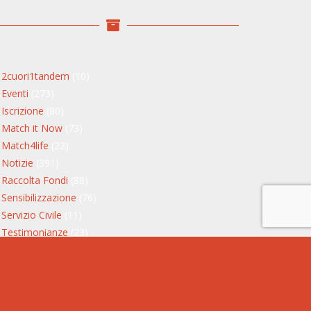
2cuori1tandem
(10)
Eventi
(273)
Iscrizione
(80)
Match it Now
(73)
Match4life
(22)
Notizie
(391)
Raccolta Fondi
(88)
Sensibilizzazione
(76)
Servizio Civile
(11)
Testimonianze
(23)
Storie di donatori
(13)
Storie di riceventi
(9)