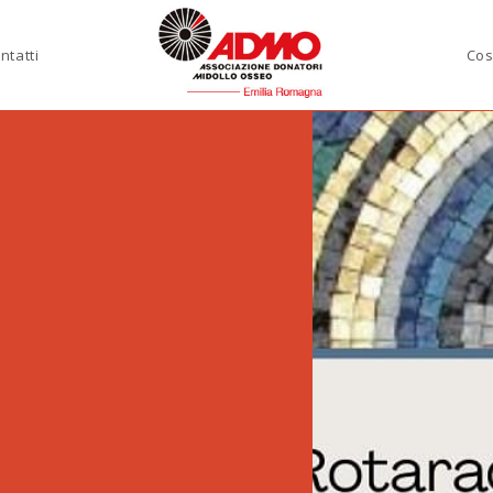
ntatti
Cos