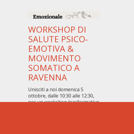
WORKSHOP DI
SALUTE PSICO-
EMOTIVA &
MOVIMENTO
SOMATICO A
RAVENNA
Unisciti a noi domenica 5
ottobre, dalle 10:30 alle 12:30,
per un workshop trasformativo
incentrato sul benessere psico-
emotivo e il movimento
somatico. L’ingresso è gratuito,
e l’evento ha l’obiettivo di
raccogliere fondi per l’ADMO