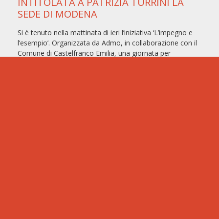
INTITOLATA A PATRIZIA TURRINI LA
SEDE DI MODENA
Si è tenuto nella mattinata di ieri l’iniziativa ‘L’impegno e
l’esempio’. Organizzata da Admo, in collaborazione con il
Comune di Castelfranco Emilia, una giornata per
LEGGI TUTTO >>