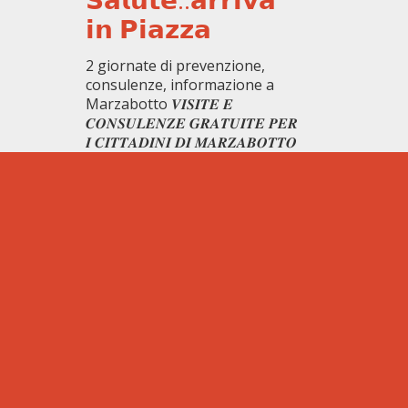
𝗶𝗻 𝗣𝗶𝗮𝘇𝘇𝗮
2 giornate di prevenzione,
consulenze, informazione a
Marzabotto 𝑽𝑰𝑺𝑰𝑻𝑬 𝑬
𝑪𝑶𝑵𝑺𝑼𝑳𝑬𝑵𝒁𝑬 𝑮𝑹𝑨𝑻𝑼𝑰𝑻𝑬 𝑷𝑬𝑹
𝑰 𝑪𝑰𝑻𝑻𝑨𝑫𝑰𝑵𝑰 𝑫𝑰 𝑴𝑨𝑹𝒁𝑨𝑩𝑶𝑻𝑻𝑶
𝒆 𝑷𝑬𝑹 𝑰 𝑳𝑶𝑹𝑶 𝑨𝑵𝑰𝑴𝑨𝑳𝑰. Grazie
alla partecipazione
LEGGI TUTTO >>
Diventa