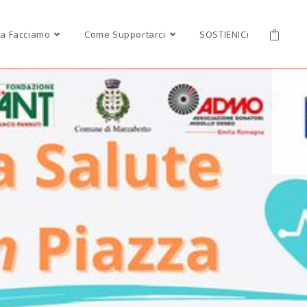
a Facciamo
Come Supportarci
SOSTIENICi