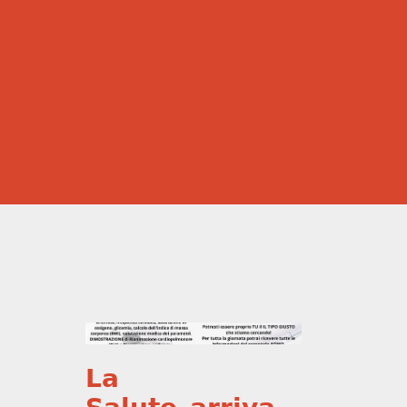
𝗟𝗮
𝗦𝗮𝗹𝘂𝘁𝗲..𝗮𝗿𝗿𝗶𝘃𝗮