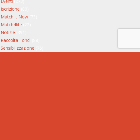
Eventi
(273)
Iscrizione
(80)
Match it Now
(73)
Match4life
(22)
Notizie
(391)
Raccolta Fondi
(88)
Sensibilizzazione
(76)
Servizio Civile
(11)
Testimonianze
(23)
Storie di donatori
(13)
Storie di riceventi
(9)
Privacy Policy