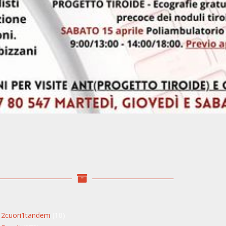
2cuori1tandem
(10)