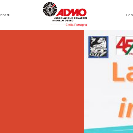
ntatti
Cos