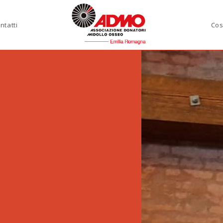
ntatti
Cos