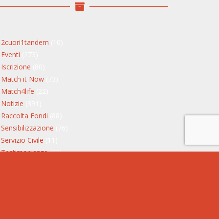
2cuori1tandem
(10)
Eventi
(273)
Iscrizione
(80)
Match it Now
(73)
Match4life
(22)
Notizie
(391)
Raccolta Fondi
(88)
Sensibilizzazione
(76)
Servizio Civile
(11)
Testimonianze
(23)
Storie di donatori
(13)
Storie di riceventi
(9)