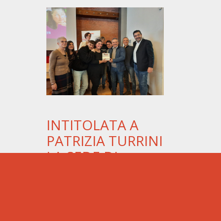
INTITOLATA A
PATRIZIA TURRINI
LA SEDE DI
MODENA
Si è tenuto nella mattinata di
ieri l’iniziativa ‘L’impegno e
l’esempio’. Organizzata da