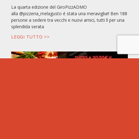
La quarta edizione del GiroPizzADMO
alla @pizzeria_melagusto é stata una meraviglia!! Ben 188
persone a sedere tra vecchi e nuovi amici, tutti lì per una
splendida serata
LEGGI TUTTO >>
GIRO PIZZADMO!
Attenzione attenzione .. Giro PizzADMO di beneficenza in
arrivo!
Vi aspettiamo: LUNEDI 16 GIUGNO alle ore 19:30 alla
Pizzeria Melagusto di Guastalla per la terza edizione del
golosissimo Giro PizzADMO
LEGGI TUTTO >>