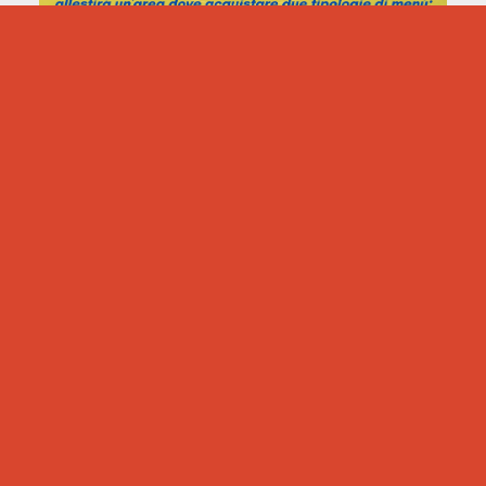
UNISCITI A NOI PER IL 4 MEMORIAL
FRANCESCO CRISPINO
Abbiamo il piacere di invitarvi al Quarto Memorial
Francesco Crispino, un torneo di calcio a 5 all’insegna
dello sport, del ricordo e della solidarietà. L’evento
LEGGI TUTTO >>