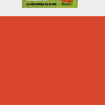
VOTA PER ADMO
E SOSTIENI LA
VITA A
CASTELNUOVO
RANGONE!
C’è un modo semplicissimo e
super concreto per aiutarci a
promuovere la donazione di
midollo osseo!
Il progetto di ADMO partecipa
a un’iniziativa speciale e il tuo
voto può fare la differenza per
salvare più vite.
Nel mese di ottobre, nel