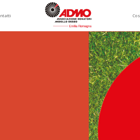
ntatti
Cos