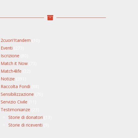
2cuori1tandem
(10)
Eventi
(273)
Iscrizione
(80)
Match it Now
(73)
Match4life
(22)
Notizie
(391)
Raccolta Fondi
(88)
Sensibilizzazione
(76)
Servizio Civile
(11)
Testimonianze
(23)
Storie di donatori
(13)
Storie di riceventi
(9)