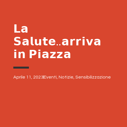
𝗟𝗮
𝗦𝗮𝗹𝘂𝘁𝗲..𝗮𝗿𝗿𝗶𝘃𝗮
𝗶𝗻 𝗣𝗶𝗮𝘇𝘇𝗮
Aprile 11, 2023
Eventi
,
Notizie
,
Sensibilizzazione