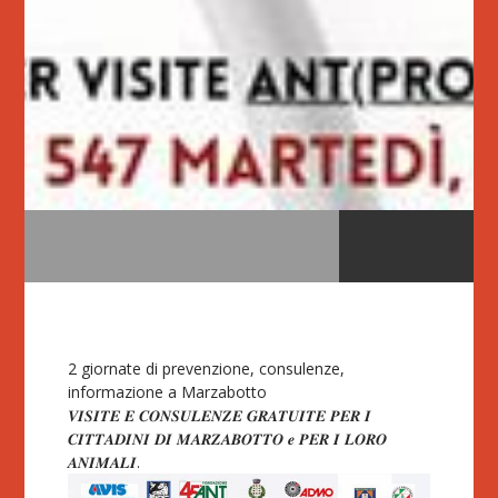
2 giornate di prevenzione, consulenze,
informazione a Marzabotto
𝑽𝑰𝑺𝑰𝑻𝑬 𝑬 𝑪𝑶𝑵𝑺𝑼𝑳𝑬𝑵𝒁𝑬 𝑮𝑹𝑨𝑻𝑼𝑰𝑻𝑬 𝑷𝑬𝑹 𝑰
𝑪𝑰𝑻𝑻𝑨𝑫𝑰𝑵𝑰 𝑫𝑰 𝑴𝑨𝑹𝒁𝑨𝑩𝑶𝑻𝑻𝑶 𝒆 𝑷𝑬𝑹 𝑰 𝑳𝑶𝑹𝑶
𝑨𝑵𝑰𝑴𝑨𝑳𝑰.