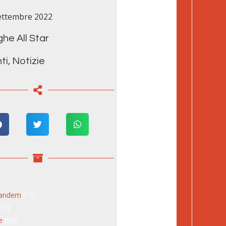
ettembre 2022
he All Star
ti
,
Notizie
tandem
(10)
273)
e
(80)