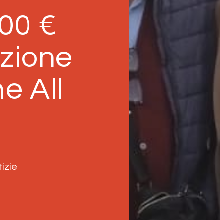
00 €
izione
e All
izie