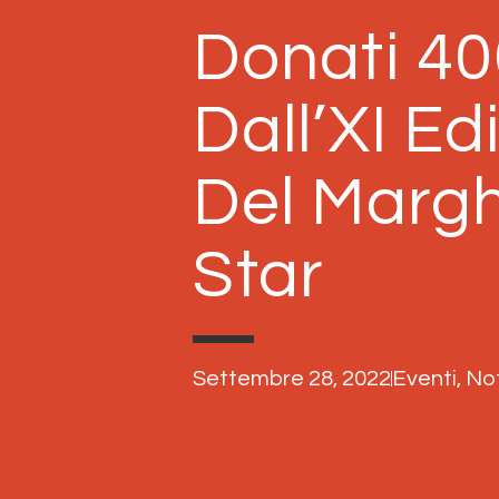
Donati 40
Dall’XI Ed
Del Margh
Star
Settembre 28, 2022
Eventi
,
Not