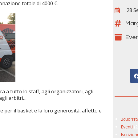
donazione totale di 4000 €.
28 S
Marg
Even
 a tutto lo staff, agli organizzatori, agli
agli arbitri…
e per il basket e la loro generosità, affetto e
2cuori1
Eventi
(
Iscrizion