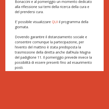
Bonaccini e al pomeriggio un momento dedicato
alla riflessione sui temi della ricerca della cura e
del prendersi cura.
E’ possibile visualizzare
QUI
il programma della
giornata.
Dovendo garantire il distanziamento sociale e
consentire comunque la partecipazione, per
l’evento del mattino è stata predisposta la
trasmissione della diretta anche dall’Aula Magna
del padiglione 11. Il pomeriggio prevede invece la
possibilità di essere presenti fino ad esaurimento
posti.
Per consentire la gestione dell’accesso alle aule è
necessario registrare la propria presenza
compilando le seguenti form:
evento del
mattino
https://www.aosp.bo.it/form-
irccs
evento del
pomeriggio
https://www.aosp.bo.it/form-shp