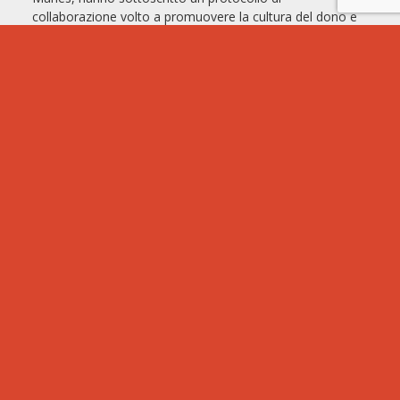
collaborazione volto a promuovere la cultura del dono e
la sensibilizzazione alla donazione di midollo osseo e
cellule staminali emopoietiche (CSE).
LEGGI TUTTO >>
2cuori1tandem
(10)
Eventi
(273)
Iscrizione
(80)
Match it Now
(73)
Match4life
(22)
Notizie
(391)
Raccolta Fondi
(88)
Sensibilizzazione
(76)
Servizio Civile
(11)
Testimonianze
(23)