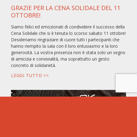
GRAZIE PER LA CENA SOLIDALE DEL 11
OTTOBRE!
Siamo felici ed emozionati di condividere il successo della
Cena Solidale che si è tenuta lo scorso sabato 11 ottobre!
Desideriamo ringraziare di cuore tutti i partecipanti che
hanno riempito la sala con il loro entusiasmo e la loro
generosità. La vostra presenza non è stata solo un segno
di amicizia e convivialità, ma soprattutto un gesto
concreto di solidarietà.
LEGGI TUTTO >>
SI PARTE PER NY!
Manca veramente poco alla alla partenza di WAINER per
la New York Marathon. Un ultimo saluto prima della
partenza, gli allenamenti son andati bene e