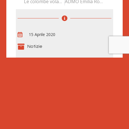
Le colombe volano … a Modena
ADMO Emilia Romagna dona Tablet agli Ospedali Covid
15 Aprile 2020
Notizie
2cuori1tandem
(10)