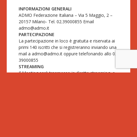
INFORMAZIONI GENERALI
ADMO Federazione Italiana – Via 5 Maggio, 2 –
20157 Milano- Tel. 02.39000855 Email
admo@admo.it
PARTECIPAZIONE
La partecipazione in loco è gratuita e riservata ai
primi 140 iscritti che si registreranno inviando una
mail a
admo@admo.it
oppure telefonando allo 02
39000855
STREAMING
Il Meeting sarà trasmesso in diretta streaming, a
partire dalle ore 9.00 sul canale youtube:
www.youtube.com/user/Tube4Admo
Articolo Precedente
Articolo Successivo
La Cena Giusta
Marghe All Star Admo 11 edizione