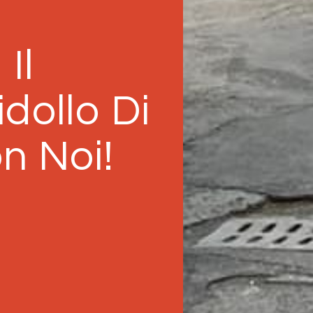
Il
dollo Di
n Noi!