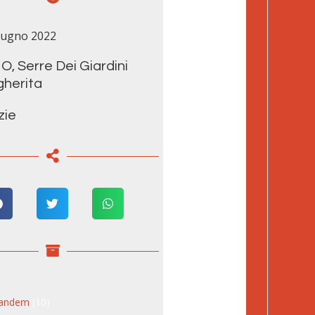
iugno 2022
MO
,
Serre Dei Giardini
herita
zie
tandem
(10)