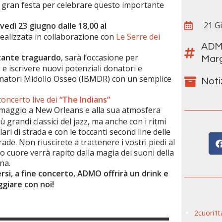
a gran festa per celebrare questo importante
21 G
vedì 23 giugno dalle 18,00 al
 realizzata in collaborazione con
Le Serre dei
AD
rtante traguardo
, sarà l’occasione per
Marg
e iscrivere nuovi potenziali donatori e
Donatori Midollo Osseo (IBMDR) con un semplice
Noti
concerto live dei
“The Indians”
omaggio a New Orleans e alla sua atmosfera
ù grandi classici del jazz, ma anche con i ritmi
ri di strada e con le toccanti second line delle
de. Non riuscirete a trattenere i vostri piedi al
o cuore verrà rapito dalla magia dei suoni della
na.
ersi, a fine concerto, ADMO offrirà un drink e
ggiare con noi!
2cuori1