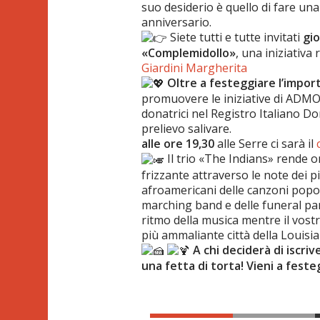
suo desiderio è quello di fare un
anniversario.
Siete tutti e tutte invitati
gio
«Complemidollo»
, una iniziativa
Giardini Margherita
Oltre a festeggiare l’impo
promuovere le iniziative di ADMO 
donatrici nel Registro Italiano 
prelievo salivare.
alle ore 19,30
alle Serre ci sarà il
Il trio «The Indians» rende 
frizzante attraverso le note dei pi
afroamericani delle canzoni popola
marching band e delle funeral para
ritmo della musica mentre il vostr
più ammaliante città della Louisia
A chi deciderà di iscriv
una fetta di torta! Vieni a feste