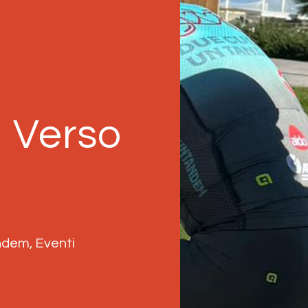
o Verso
andem
,
Eventi