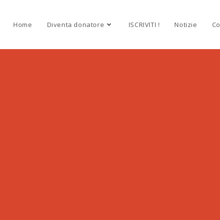
Home
Diventa donatore
ISCRIVITI !
Notizie
Co