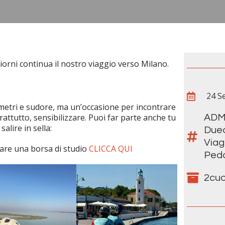
iorni continua il nostro viaggio verso Milano.
24 S
ometri e sudore, ma un’occasione per incontrare
attutto, sensibilizzare. Puoi far parte anche tu
AD
alire in sella:
Due
Viag
nare una borsa di studio
CLICCA QUI
Ped
2cu