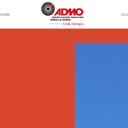
ntatti
Cos