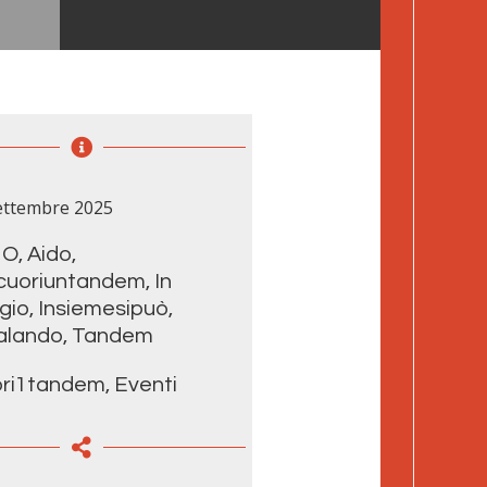
ettembre 2025
MO
,
Aido
,
cuoriuntandem
,
In
gio
,
Insiemesipuò
,
alando
,
Tandem
ori1tandem
,
Eventi