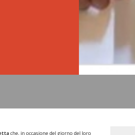
cetta
che, in occasione del giorno del loro