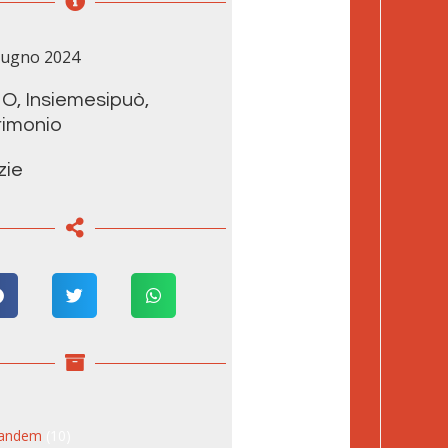
iugno 2024
MO
,
Insiemesipuò
,
imonio
zie
tandem
(10)