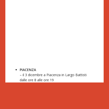
PIACENZA
– il 3 dicembre a Piacenza in Largo Battisti
dalle ore 8 alle ore 19
PARMA
– il 6 dicembre a Parma presso l’Azienda Chiesi
Farmaceutica dalle ore 12 alle ore 17
REGGIO NELL’EMILIA
– Il 20 novembre in Piazza di S. Prospero, 5B