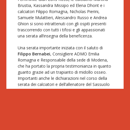
Brustia, Kassandra Missipo ed Elena Dhont e i
calciatori Filippo Romagna, Nicholas Pierini,
Samuele Mulattieri, Alessandro Russo e Andrea
Ghion si sono intrattenuti con gli ospiti presenti
trascorrendo con tutti i tifosi e gli appassionati
una serata all’insegna della beneficenza.
Una serata importante iniziata con il saluto di
Filippo Bernabei
, Consigliere ADMO Emilia
Romagna e Responsabile della sede di Modena,
che ha portato la propria testimonianza in quanto
guarito grazie ad un trapianto di midollo osseo.
Importanti anche le dichiarazioni nel corso della
serata dei calciatori e dell’allenatore del Sassuolo
che attivamente hanno contribuito alla serata tra
aste, divertimento e sessione di foto e autografi.
Un evento di notevole rilevanza in cui il Sassuolo
ha voluto fortemente partecipare ricordando
l’importanza di donare una speranza a chi
combatte contro molte malattie del sangue.